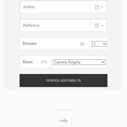
Persone
Room
crdts